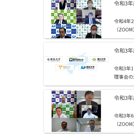
令和3
令和4年
（ZOO
報告事項
報告の件
令和3
令和3年
理事会の
事業計画
針の承認の
令和3
令和3年
（ZOO
類・事業