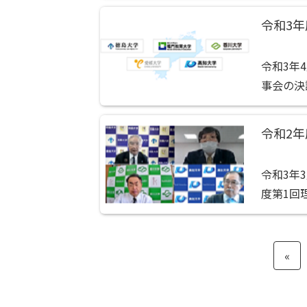
時）の招
令和3
令和3年
事会の決
名選定の
令和2
令和3年
度第1回
第1号議
制定の件 （
«