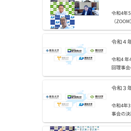
令和4年
（ZOO
類・事業
時）の招集
令和４
令和4 
回理事会
議案 代
令和３
令和4年
事会の決
社員総会