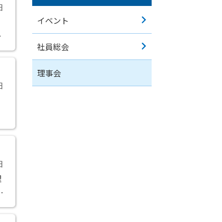
日
イベント
書
社員総会
理事会
日
日
理