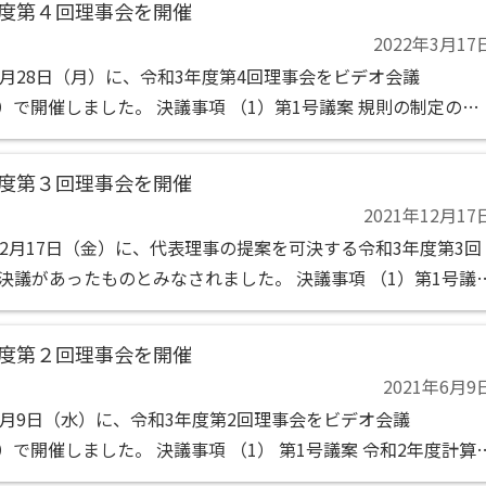
年度第４回理事会を開催
2022年3月17
2月28日（月）に、令和3年度第4回理事会をビデオ会議
M）で開催しました。 決議事項 （1）第1号議案 規則の制定の件
 （1）代表理事、副代表理事及び専務理事の職務の執行状況の
年度第３回理事会を開催
2021年12月17
12月17日（金）に、代表理事の提案を可決する令和3年度第3回
決議があったものとみなされました。 決議事項 （1）第1号議
書及び収支予算書の承認の件 （2）第2号議案 大学等連携推進
件 （3）第...
年度第２回理事会を開催
2021年6月9
6月9日（水）に、令和3年度第2回理事会をビデオ会議
M）で開催しました。 決議事項 （1） 第1号議案 令和2年度計算
報告の承認の件 （2） 第2号議案 令和3年度第2回社員総会（定