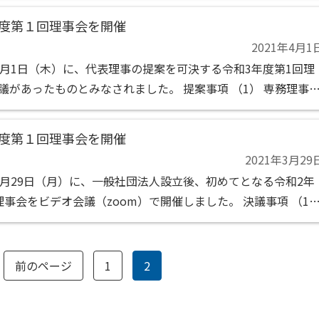
集の決定の件
年度第１回理事会を開催
2021年4月1
4月1日（木）に、代表理事の提案を可決する令和3年度第1回理
議があったものとみなされました。 提案事項 （1） 専務理事1
件
年度第１回理事会を開催
2021年3月29
3月29日（月）に、一般社団法人設立後、初めてとなる令和2年
理事会をビデオ会議（zoom）で開催しました。 決議事項 （1
案 副代表理事及び専務理事の選定の件 （2） 第2号議案 規則の
3） 第...
前のページ
1
2