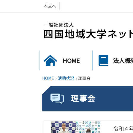
本文へ
HOME
法人概
HOME
›
活動状況
›
理事会
理事会
令和４