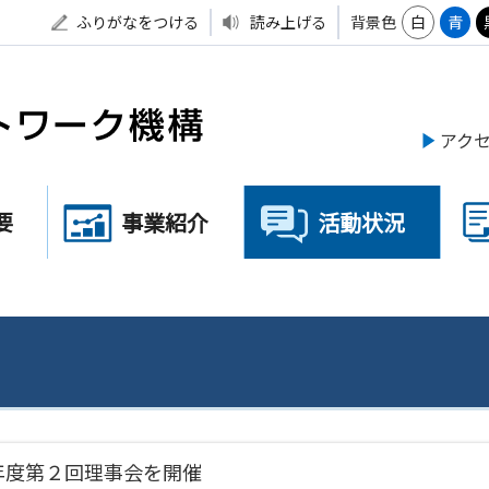
ふりがなをつける
読み上げる
背景色
白
青
アク
要
事業紹介
活動状況
年度第２回理事会を開催