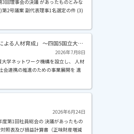
第3回理事会の決議 があったものとみな
)第2号議案 副代表理事1名選定の件 (3)
四国人財育成塾シンポジウム『「広域分散協働型連携による人材育成」 ～四国5国立大学における連携教職課程の成果と今後の展望～ 』 の開催について（ご案内）
2026年7月8日
域大学ネットワーク機構を設立し、 人材
社会連携の推進のための事業展開を 進
2026年6月24日
年度第1回社員総会の 決議があったもの
貸借対照表及び損益計算書（正味財産増減