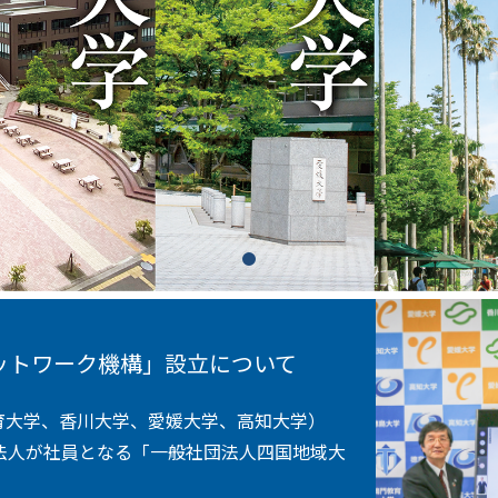
1
ットワーク機構」設立について
育大学、香川大学、愛媛大学、高知大学）
学法人が社員となる「一般社団法人四国地域大