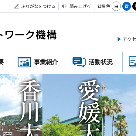
ふりがなをつける
読み上げる
背景色
白
青
アク
要
事業紹介
活動状況