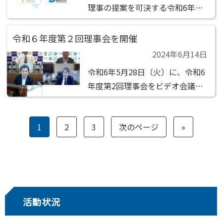
理事の提案を可決する令和6年度
1名選定の件
第2回社員総会の決議があったも
のとみなされました。 決議事項
令和６年度第２回理事会を開催
（1）第1号議案 令和5年度貸借対
2024年6月14日
照表及び損益計算書（正味財産増
令和6年5月28日（火）に、令和6
減計算書）の承認の件 （2）第2
年度第2回理事会をビデオ会議
号議案 理事6...
（ZOOM）で開催しました。 決
議事項 （1）第1号議案 令和5年
1
2
3
次のページ
»
度計算書類・事業報告の承認の件
（2）第2号議案 令和6年度第2回
社員総会（定時）の招集の決定の
件 報告事...
活動状況