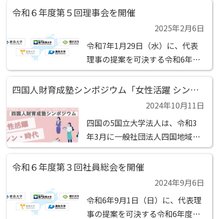
議事項 （1）第1号議案 事業計画
令和６年度第５回理事会を開催
書及び収支予算書の承認の件
2025年2月6日
（2）第2号議案 四国人財育成塾
令和7年1月29日（水）に、代表
シンポジウム当番大学の件 （3）
理事の提案を可決する令和6年度
第3号議案 社員...
第5回理事会の決議があったもの
とみなされました。 決議事項
四国人財育成塾シンポジウム「女性活躍 シン・時代」の開催について（ご案内）
（1）第1号議案 四国人財育成塾
2024年10月11日
シンポジウムの開催延期の件
四国の5国立大学法人は、令和3
年3月に一般社団法人四国地域大
学ネットワーク機構を設立し、人
材育成の充実、研究の活性化、社
令和６年度第３回社員総会を開催
会連携の推進のための事業展開を
2024年9月6日
進めています。 この度、人材育
令和6年9月1日（日）に、代表理
成の充実の一環として、様々な社
事の提案を可決する令和6年度第
会課題に対応できる「人財...