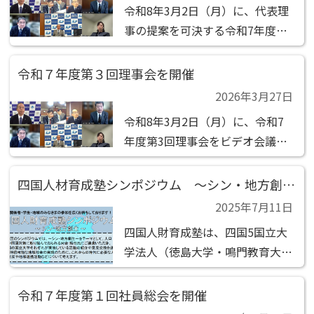
令和8年3月2日（月）に、代表理
ンセンティブの件 報告事項 (1)...
事の提案を可決する令和7年度第
2回社員総会の決議 があったもの
とみなされました。 決議事項 (1)
令和７年度第３回理事会を開催
第1号議案 負担金の承認の件
2026年3月27日
令和8年3月2日（月）に、令和7
年度第3回理事会をビデオ会議
（zoom）で 開催しました。 決
議事項 (1)第1号議案 事業計画書
四国人材育成塾シンポジウム ～シン・地方創生～
及び収支予算書の承認の件 (2)第
2025年7月11日
2号議案 令和9年度以降の連携教
四国人財育成塾は、四国5国立大
職課程の継続の件 (3)第3号議案
学法人（徳島大学・鳴門教育大
今...
学・香川大学・ 愛 媛大学・高知
大学）が社員として設立した「一
令和７年度第１回社員総会を開催
般社団法人四国地域大学ネット