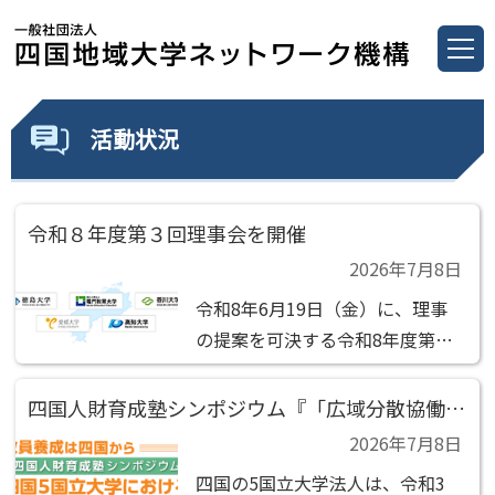
活動状況
令和８年度第３回理事会を開催
2026年7月8日
令和8年6月19日（金）に、理事
の提案を可決する令和8年度第3
回理事会の決議 があったものと
みなされました。 決議事項 (1)第
四国人財育成塾シンポジウム『「広域分散協働型連携による人材育成」 ～四国5国立大学における連携教職課程の成果と今後の展望～ 』 の開催について（ご案内）
1号議案 代表理事1名選定の件 (2)
2026年7月8日
第2号議案 副代表理事1名選定の
四国の5国立大学法人は、令和3
件 (3)第3号議案 専務理事1名選定