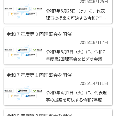
2025年6月25日
ワーク 機構」が実施する事業の1
令和7年6月25日（水）に、代表
つです。 その目的は、人材育成
理事の提案を可決する令和7年度
の充実であり、四国全体...
第1回社員総会の 決議があったも
のとみなされました。 決議事項
令和７年度第２回理事会を開催
(1)第1号議案 令和6年度貸借対照
2025年6月17日
表及び損益計算書（正味財産増減
令和7年6月3日（火）に、令和7
計算書）の承認の件 報告事項 (1)
年度第2回理事会をビデオ会議
令和6...
（teams）で開催しました。 決
議事項 (1)第1号議案 令和6年度計
令和７年度第１回理事会を開催
算書類・事業報告の承認の件 (2)
2025年4月11日
第2号議案 令和7年度第1回社員総
令和7年4月1日（火）に、代表理
会（定時）の招集の決定 報告事
事の提案を可決する令和7年度第
項 ...
1回理事会の決議 があったものと
みなされました。 決議事項 (1)第
令和８年度第２回理事会を開催