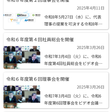
1号議案 事務局長1名選定の件
2025年4月11日
令和8年5月27日（水）に、代表
理事の提案を可決する令和8年度
第2回理事会の決議 があったもの
とみなされました。 決議事項 (1)
令和６年度第４回社員総会を開催
第1号議案 令和8年度第1回社員総
2025年3月26日
会（定時）の件
令和7年3月4日（火）に、令和6
年度第4回社員総会をビデオ会議
（ZOOM）で開催しました。 決
議事項 （1）第1号議案 負担金の
令和６年度第６回理事会を開催
承認の件
2025年3月26日
令和7年3月4日（火）に、令和6
年度第6回理事会をビデオ会議
（ZOOM）で開催しました。 決