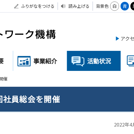
ふりがなをつける
読み上げる
背景色
白
青
アク
要
事業紹介
活動状況
開催
回社員総会を開催
2022年