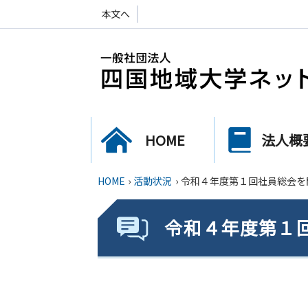
本文へ
HOME
法人概
HOME
›
活動状況
›
令和４年度第１回社員総会を
令和４年度第１